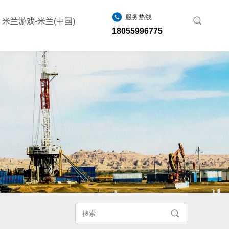
服务热线
米兰游戏-米兰(中国)
18055996775