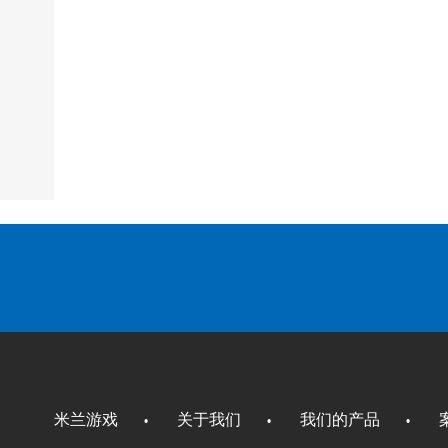
米兰游戏
关于我们
我们的产品
•
•
•