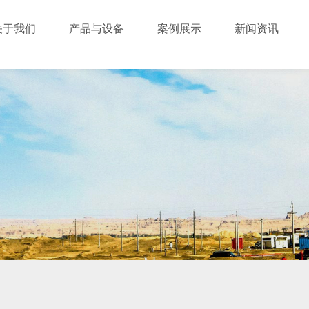
关于我们
产品与设备
案例展示
新闻资讯