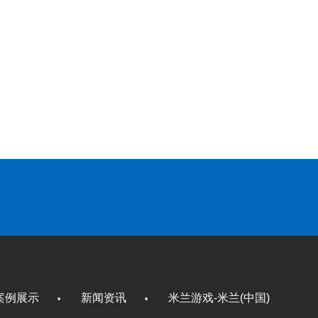
案例展示
新闻资讯
米兰游戏-米兰(中国)
•
•