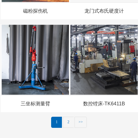
磁粉探伤机
龙门式布氏硬度计
三坐标测量臂
数控镗床-TK6411B
1
2
>>