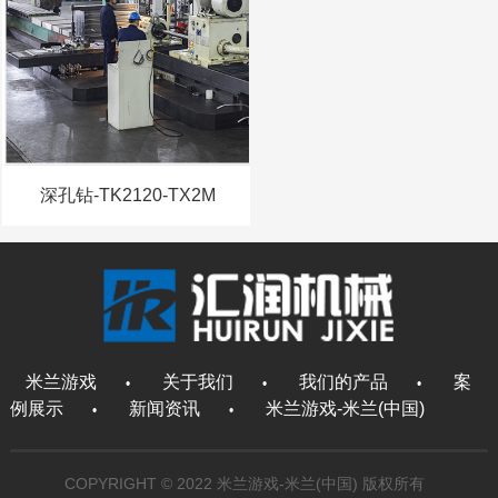
深孔钻-TK2120-TX2M
米兰游戏
关于我们
我们的产品
案
•
•
•
例展示
新闻资讯
米兰游戏-米兰(中国)
•
•
COPYRIGHT © 2022 米兰游戏-米兰(中国) 版权所有