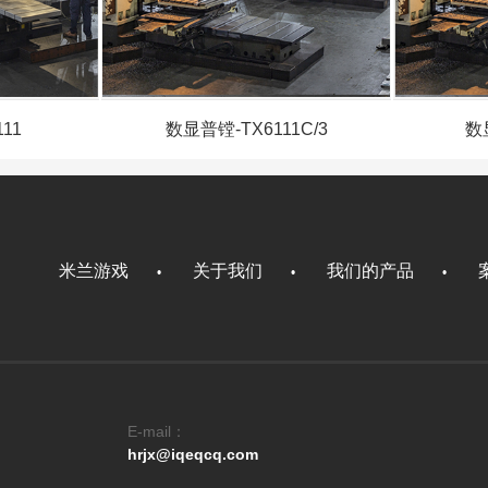
11
数显普镗-TX6111C/3
数
米兰游戏
关于我们
我们的产品
•
•
•
E-mail：
hrjx@iqeqcq.com