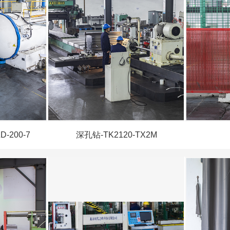
200-7
深孔钻-TK2120-TX2M