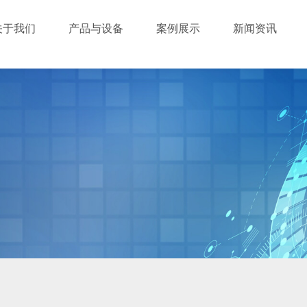
关于我们
产品与设备
案例展示
新闻资讯