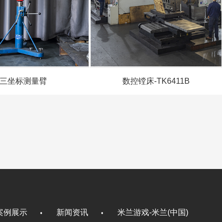
三坐标测量臂
数控镗床-TK6411B
案例展示
新闻资讯
米兰游戏-米兰(中国)
•
•