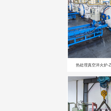
热处理真空淬火炉-ZD-